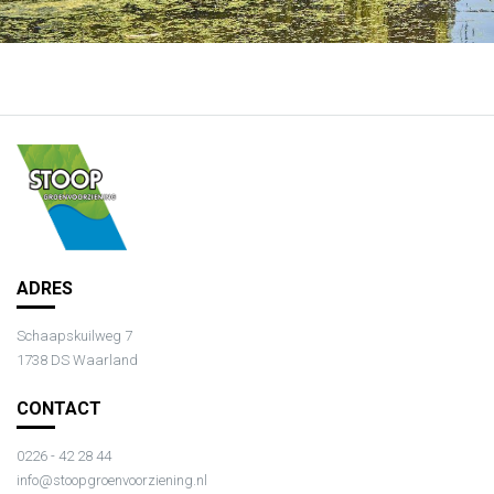
ADRES
Schaapskuilweg 7
1738 DS Waarland
CONTACT
0226 - 42 28 44
info@stoopgroenvoorziening.nl