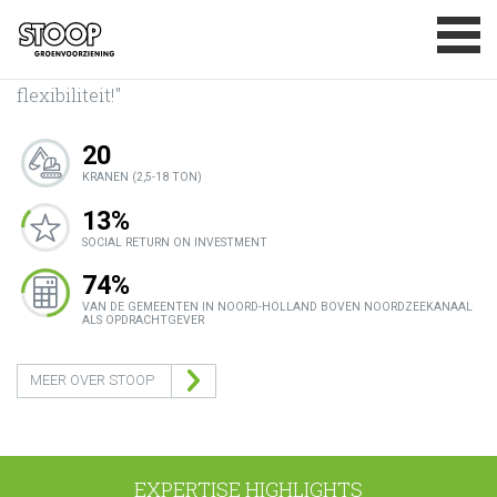
Home
BASISDOELSTELLINGEN
"Betrouwbare groenprofessionals voor kwaliteit en
MAATSCHAPPELIJK VERANTWOORD
ONDERNEMEN
flexibiliteit!"
CERTIFICATEN
20
PRIVACYVERKLARING
KRANEN (2,5-18 TON)
CONTACT
13%
SOCIAL RETURN ON INVESTMENT
74%
VAN DE GEMEENTEN IN NOORD-HOLLAND BOVEN NOORDZEEKANAAL
ALS OPDRACHTGEVER
MEER OVER STOOP
EXPERTISE HIGHLIGHTS