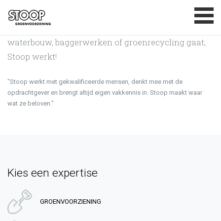
Expertises
BASISDOELSTELLINGEN
Of het nu om groenvoorziening, boomverzorging,
MAATSCHAPPELIJK VERANTWOORD
ONDERNEMEN
waterbouw, baggerwerken of groenrecycling gaat;
CERTIFICATEN
Stoop werkt!
PRIVACYVERKLARING
"Stoop werkt met gekwalificeerde mensen, denkt mee met de
CONTACT
opdrachtgever en brengt altijd eigen vakkennis in. Stoop maakt waar
wat ze beloven."
Kies een expertise
GROENVOORZIENING