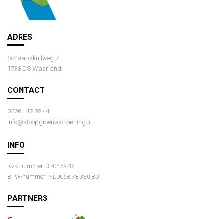
ADRES
Schaapskuilweg 7
1738 DS Waarland
CONTACT
0226 - 42 28 44
info@stoopgroenvoorziening.nl
INFO
KvK-nummer: 37045978
BTW-nummer: NL0058.78.330.B01
PARTNERS