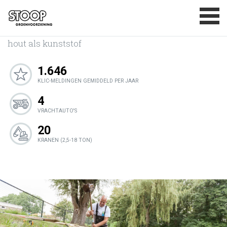
Beschoeiingen
BASISDOELSTELLINGEN
Beschoeiingen aanbrengen of vervangen van zowel
MAATSCHAPPELIJK VERANTWOORD
ONDERNEMEN
hout als kunststof
CERTIFICATEN
1.646
PRIVACYVERKLARING
KLIC-MELDINGEN GEMIDDELD PER JAAR
CONTACT
4
VRACHTAUTO'S
20
KRANEN (2,5-18 TON)