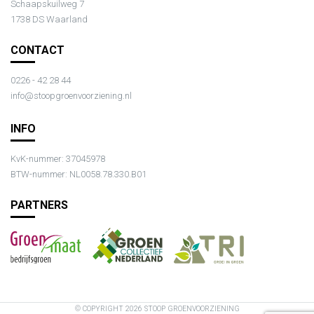
Schaapskuilweg 7
1738 DS Waarland
CONTACT
0226 - 42 28 44
info@stoopgroenvoorziening.nl
INFO
KvK-nummer: 37045978
BTW-nummer: NL0058.78.330.B01
PARTNERS
© COPYRIGHT 2026 STOOP GROENVOORZIENING