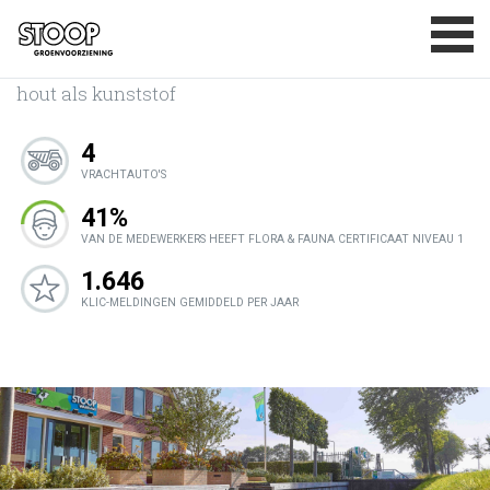
Damwanden
BASISDOELSTELLINGEN
Damwanden aanbrengen of vervangen van zowel
MAATSCHAPPELIJK VERANTWOORD
ONDERNEMEN
hout als kunststof
CERTIFICATEN
4
PRIVACYVERKLARING
VRACHTAUTO'S
CONTACT
41%
VAN DE MEDEWERKERS HEEFT FLORA & FAUNA CERTIFICAAT NIVEAU 1
1.646
KLIC-MELDINGEN GEMIDDELD PER JAAR