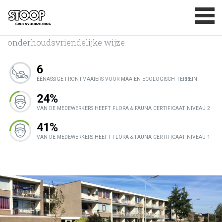
Vaste planten concepten
BASISDOELSTELLINGEN
Vaste planten toepassen op een
MAATSCHAPPELIJK VERANTWOORD
ONDERNEMEN
onderhoudsvriendelijke wijze
CERTIFICATEN
6
PRIVACYVERKLARING
ÉÉNASSIGE FRONTMAAIERS VOOR MAAIEN ECOLOGISCH TERREIN
CONTACT
24%
VAN DE MEDEWERKERS HEEFT FLORA & FAUNA CERTIFICAAT NIVEAU 2
41%
VAN DE MEDEWERKERS HEEFT FLORA & FAUNA CERTIFICAAT NIVEAU 1