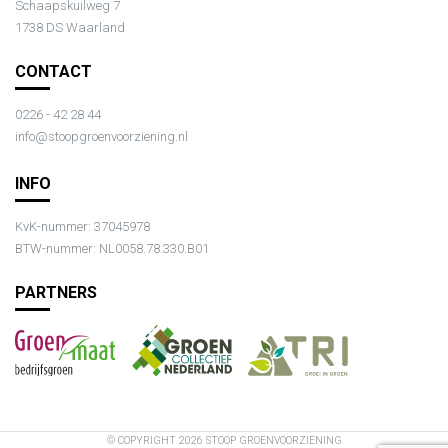
Schaapskuilweg 7
1738 DS Waarland
CONTACT
0226 - 42 28 44
info@stoopgroenvoorziening.nl
INFO
KvK-nummer: 37045978
BTW-nummer: NL0058.78.330.B01
PARTNERS
© COPYRIGHT 2026 STOOP GROENVOORZIENING